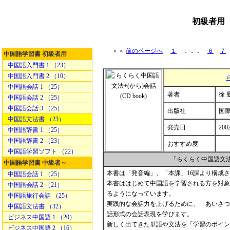
初級者用
＜＜
前のページへ
１
．．．
６
７
中国語学習書 初級者用
中国語入門書 1 （23）
中国語入門書 2 （10）
中国語会話 1 （25）
著者
徐 
中国語会話 2 （25）
中国語会話 3 （25）
出版社
国
中国語文法書 （23）
発売日
200
中国語辞書 1 （25）
中国語辞書 2 （23）
おすすめ度
中国語学習ソフト （22）
「らくらく中国語文法
中国語学習書 中級者～
本書は「発音編」、「本課」16課より構成
中国語会話 1 （25）
本書ははじめて中国語を学習される方を対象
中国語会話 2 （21）
るようになっています。
中国語旅行会話 （25）
実践的な会話力を上げるために、「あいさつ
中国語文法書 （32）
話形式の会話表現を学びます。
ビジネス中国語 1 （20）
新しく出てきた単語や文法を「学習のポイン
ビジネス中国語 2 （16）