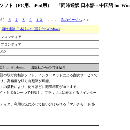
（PC用、iPod用） 「同時通訳 日本語⇔中国語 for Wind
５]
６
７
８
９
１０
．．．
次のページへ
＞＞
同時通訳 日本語⇔中国語 for Windows
ーフロンティア
ーフロンティア
/9/2
 for Windows」 出版社からの内容紹介
語の双方向翻訳ソフト。インターネットによる翻訳サービスで
り、高精度な双方向翻訳が可能。
」の搭載により、使うほどに翻訳精度が向上する。
サイトをボタン一つで翻訳し、ブラウザ上に表示する「インター
ディタ、利用状況に応じて使い分けられる「マルチモード(多