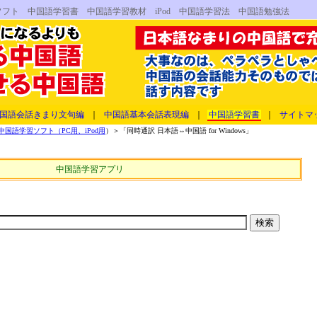
コンソフト 中国語学習書 中国語学習教材 iPod 中国語学習法 中国語勉強法
国語会話きまり文句編
｜
中国語基本会話表現編
｜
中国語学習書
｜
サイトマ
国語学習ソフト（PC用、iPod用
）＞「同時通訳 日本語⇔中国語 for Windows」
中国語学習アプリ