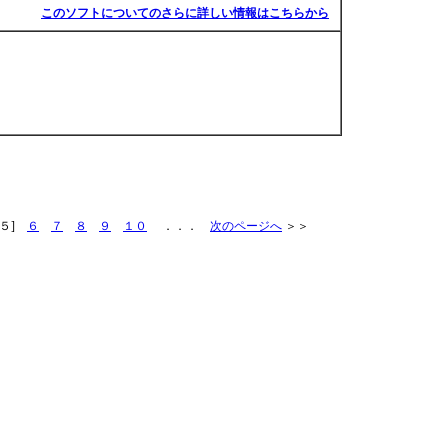
このソフトについてのさらに詳しい情報はこちらから
５]
６
７
８
９
１０
．．．
次のページへ
＞＞