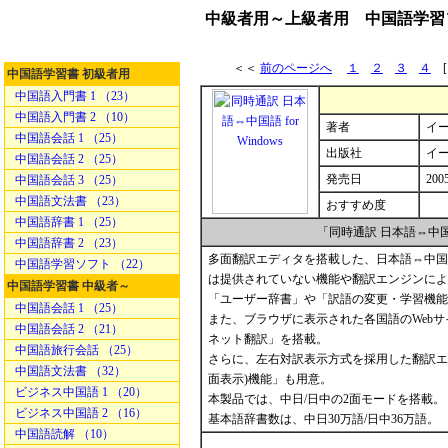
中級者用～上級者用 中国語学習ソフト
＜＜
前のページへ
１
２
３
４
[
中国語学習書 初級者用
中国語入門書 1 （23）
中国語入門書 2 （10）
著者
イ
中国語会話 1 （25）
出版社
イ
中国語会話 2 （25）
発売日
2005
中国語会話 3 （25）
中国語文法書 （23）
おすすめ度
中国語辞書 1 （25）
「同時通訳 日本語⇔中国語
中国語辞書 2 （23）
多面翻訳エディタを搭載した、日本語⇔中国
中国語学習ソフト （22）
は提供されていない機能や翻訳エンジンによ
中国語学習書 中級者～
「ユーザー辞書」や「訳語の変更・学習機能
中国語会話 1 （25）
また、ブラウザに表示された各国語のWeb
中国語会話 2 （21）
ネット翻訳」を搭載。
中国語旅行会話 （25）
さらに、左右対訳表示方式を採用した翻訳エ
中国語文法書 （32）
面表示)機能」も用意。
ビジネス中国語 1 （20）
本製品では、中日/日中の2面モードを搭載。
ビジネス中国語 2 （16）
基本語辞書数は、中日30万語/日中36万語。
中国語読解 （10）