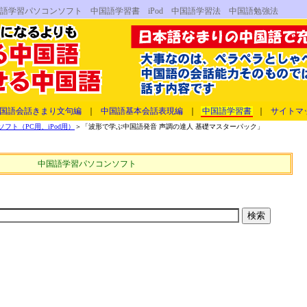
語学習パソコンソフト 中国語学習書 iPod 中国語学習法 中国語勉強法
国語会話きまり文句編
｜
中国語基本会話表現編
｜
中国語学習書
｜
サイトマ
ト（PC用、iPod用）
＞「波形で学ぶ中国語発音 声調の達人 基礎マスターパック」
中国語学習パソコンソフト