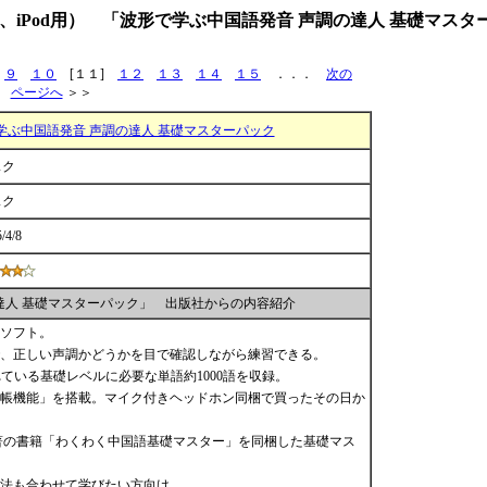
、iPod用） 「波形で学ぶ中国語発音 声調の達人 基礎マスタ
９
１０
[１１]
１２
１３
１４
１５
．．．
次の
ページへ
＞＞
学ぶ中国語発音 声調の達人 基礎マスターパック
スク
スク
/4/8
達人 基礎マスターパック」 出版社からの内容紹介
ソフト。
、正しい声調かどうかを目で確認しながら練習できる。
ている基礎レベルに必要な単語約1000語を収録。
帳機能」を搭載。マイク付きヘッドホン同梱で買ったその日か
著の書籍「わくわく中国語基礎マスター」を同梱した基礎マス
法も合わせて学びたい方向け。