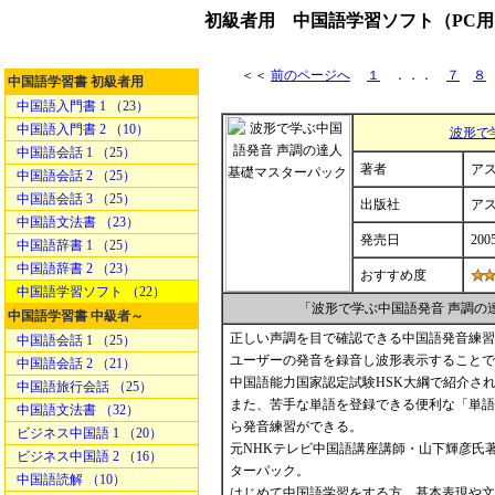
初級者用 中国語学習ソフト（PC用
＜＜
前のページへ
１
．．．
７
８
中国語学習書 初級者用
中国語入門書 1 （23）
中国語入門書 2 （10）
波形で
中国語会話 1 （25）
著者
ア
中国語会話 2 （25）
中国語会話 3 （25）
出版社
ア
中国語文法書 （23）
発売日
2005
中国語辞書 1 （25）
中国語辞書 2 （23）
おすすめ度
中国語学習ソフト （22）
「波形で学ぶ中国語発音 声調の
中国語学習書 中級者～
正しい声調を目で確認できる中国語発音練習
中国語会話 1 （25）
ユーザーの発音を録音し波形表示することで
中国語会話 2 （21）
中国語能力国家認定試験HSK大綱で紹介され
中国語旅行会話 （25）
また、苦手な単語を登録できる便利な「単語
中国語文法書 （32）
ら発音練習ができる。
ビジネス中国語 1 （20）
元NHKテレビ中国語講座講師・山下輝彦氏
ビジネス中国語 2 （16）
ターパック。
中国語読解 （10）
はじめて中国語学習をする方、基本表現や文