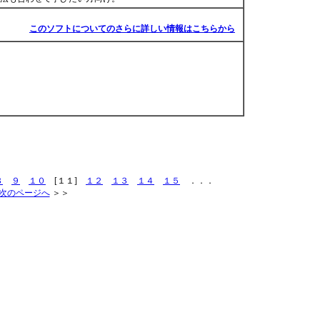
このソフトについてのさらに詳しい情報はこちらから
８
９
１０
[１１]
１２
１３
１４
１５
．．．
次のページへ
＞＞