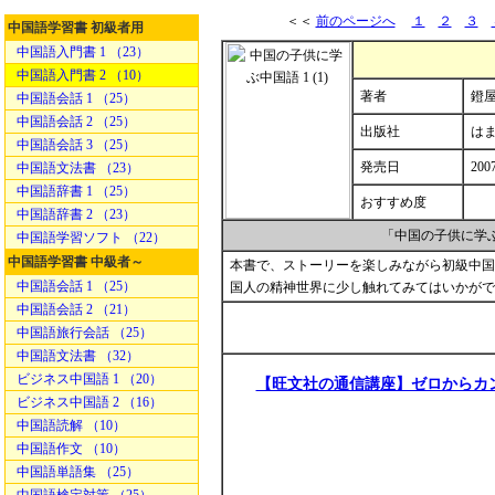
＜＜
前のページへ
１
２
３
中国語学習書 初級者用
中国語入門書 1 （23）
中国語入門書 2 （10）
著者
鐙屋
中国語会話 1 （25）
中国語会話 2 （25）
出版社
は
中国語会話 3 （25）
発売日
200
中国語文法書 （23）
中国語辞書 1 （25）
おすすめ度
中国語辞書 2 （23）
「中国の子供に学ぶ
中国語学習ソフト （22）
中国語学習書 中級者～
本書で、ストーリーを楽しみながら初級中国
中国語会話 1 （25）
国人の精神世界に少し触れてみてはいかがで
中国語会話 2 （21）
中国語旅行会話 （25）
中国語文法書 （32）
ビジネス中国語 1 （20）
【旺文社の通信講座】ゼロからカ
ビジネス中国語 2 （16）
中国語読解 （10）
中国語作文 （10）
中国語単語集 （25）