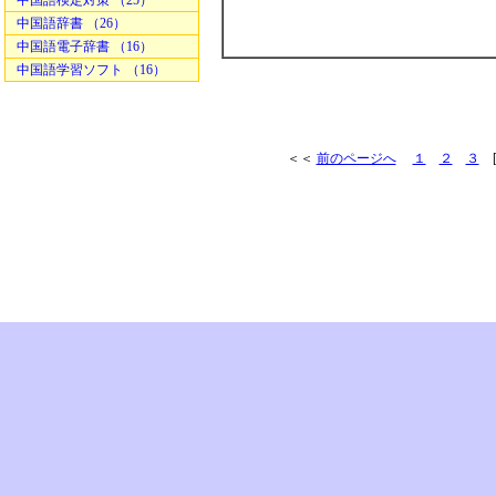
中国語検定対策 （25）
中国語辞書 （26）
中国語電子辞書 （16）
中国語学習ソフト （16）
＜＜
前のページへ
１
２
３
[