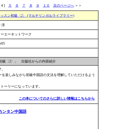
４]
５
６
７
８
９
１０
次のページへ
＞＞
ッスン初級〈2〉 (マルチリンガルライブラリー)
 淳
リーエーネットワーク
6/05
初級〈2〉」 出版社からの内容紹介
す。
ーを楽しみながら初級中国語の文法を理解していただけるよう
ストーリーになっています。
この本についてのさらに詳しい情報はこちらから
カンタン中国語