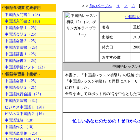
＜＜
前のページへ
１
２
３
[
中国語学習書 初級者用
中国語入門書 1 （23）
中国語レ
中国語入門書 2 （10）
著者
重松
中国語会話 1 （25）
中国語会話 2 （25）
出版社
ス
中国語会話 3 （25）
発売日
200
中国語文法書 （23）
中国語辞書 1 （25）
おすすめ度
中国語辞書 2 （23）
「中国語レッスン
中国語学習ソフト （22）
中国語学習書 中級者～
本書は、『中国語レッスン初級1』の続編で
中国語会話 1 （25）
『中国語レッスン初級1』と同様にストーリ
中国語会話 2 （21）
に作りました。
全課を通してロボット君のJQを中心とした
中国語旅行会話 （25）
中国語文法書 （32）
ビジネス中国語 1 （20）
ビジネス中国語 2 （16）
中国語読解 （10）
忙しいあなたのための！ゼロから
中国語作文 （10）
中国語単語集 （25）