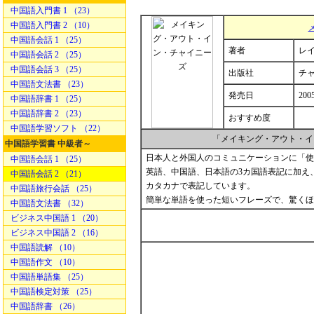
中国語入門書 1 （23）
中国語入門書 2 （10）
中国語会話 1 （25）
著者
レイ 
中国語会話 2 （25）
中国語会話 3 （25）
出版社
チ
中国語文法書 （23）
発売日
200
中国語辞書 1 （25）
中国語辞書 2 （23）
おすすめ度
中国語学習ソフト （22）
「メイキング・アウト・イ
中国語学習書 中級者～
日本人と外国人のコミュニケーションに「使
中国語会話 1 （25）
英語、中国語、日本語の3カ国語表記に加え
中国語会話 2 （21）
カタカナで表記しています。
中国語旅行会話 （25）
簡単な単語を使った短いフレーズで、驚くほ
中国語文法書 （32）
ビジネス中国語 1 （20）
ビジネス中国語 2 （16）
中国語読解 （10）
中国語作文 （10）
中国語単語集 （25）
中国語検定対策 （25）
中国語辞書 （26）