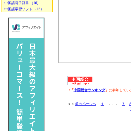
中国語電子辞書 （16）
中国語学習ソフト （16）
↑「
中国総合ランキング
」
に参加してい
＜＜
前のページへ
１
．．．
７