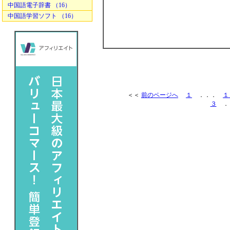
中国語電子辞書 （16）
中国語学習ソフト （16）
＜＜
前のページへ
１
．．．
１
３
．