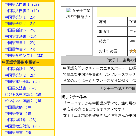
中国語入門書 1 （23）
中国語入門書 2 （10）
中国語会話 1 （25）
著者
DJ
中国語会話 2 （25）
中国語会話 3 （25）
出版社
ブ
中国語文法書 （23）
発売日
200
中国語辞書 1 （25）
中国語辞書 2 （23）
おすすめ度
中国語学習ソフト （22）
「女子十二楽坊の
中国語学習書 中級者～
中国語入門レクチャーのエキスパート・DJ
中国語会話 1 （25）
て簡単な中国語を集めたワンフレーズブック
中国語会話 2 （21）
音楽のように生きたフレーズが耳に残り「伝
中国語旅行会話 （25）
中国語文法書 （32）
「女子十二楽坊の中国
ビジネス中国語 1 （20）
楽しく学べる本
ビジネス中国語 2 （16）
「ニーハオ」から中国語が学べて、旅行用の
中国語読解 （10）
初心者の方にもとてもオススメです！
中国語作文 （10）
女子十二楽坊の周健楠さんと仲宝さんが中国
中国語単語集 （25）
中国語検定対策 （25）
中国語辞書 （26）