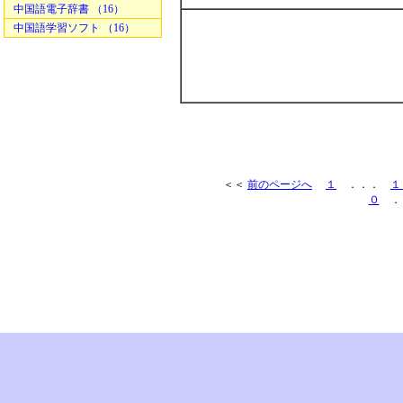
中国語電子辞書 （16）
中国語学習ソフト （16）
＜＜
前のページへ
１
．．．
１
０
．