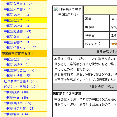
中国語入門書 1 （23）
中国語入門書 2 （10）
中国語会話 1 （25）
著者
大内
中国語会話 2 （25）
中国語会話 3 （25）
出版社
駿
中国語文法書 （23）
発売日
2004
中国語辞書 1 （25）
中国語辞書 2 （23）
おすすめ度
中国語学習ソフト （22）
「日常会話で学
中国語学習書 中級者～
本書は「聞く」「話す」ことに重点を置いた
中国語会話 1 （25）
係があり、学習者が様々な状況のもとで早く
中国語会話 2 （21）
つけるための一冊である。
中国語旅行会話 （25）
最も基本的で、最も実用的な表現を25課、
中国語文法書 （32）
法事項を学習ポイントとして150項目取り上
ビジネス中国語 1 （20）
ビジネス中国語 2 （16）
「日常会話で学ぶ中
中国語読解 （10）
速度変えて２回復唱
中国語作文 （10）
中国語歴９ヶ月。ＣＤ付の中国語を読み漁
中国語単語集 （25）
各トラック遅い・通常と２回流れるので 耳
中国語検定対策 （25）
中国語辞書 （26）