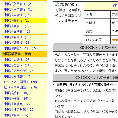
中国語入門書 1 （23）
C
中国語入門書 2 （10）
著者
吉村
中国語会話 1 （25）
中国語会話 2 （25）
出版社
明
中国語会話 3 （25）
発売日
200
中国語文法書 （23）
中国語辞書 1 （25）
おすすめ度
中国語辞書 2 （23）
「CD BOOK すこし話せ
中国語学習ソフト （22）
中国語学習書 中級者～
めんどうな文法や、正確な発音はとりあえず
中国語会話 1 （25）
なひとことを言えるようになることを目的と
中国語会話 2 （21）
中国語にルビをつけたので、声を出せば通じ
また、言いたかったひとことを筆談で伝えら
中国語旅行会話 （25）
中国語文法書 （32）
「CD BOOK すこし話せると
ビジネス中国語 1 （20）
中国旅行に行くから少しでも言葉を覚えたい
ビジネス中国語 2 （16）
本格的に中国語を学びたい人には不充分でし
中国語読解 （10）
です。
中国語作文 （10）
何しろ最初に出てくる単語が「ウーロン茶」
中国語単語集 （25）
います。
中国語検定対策 （25）
内容も不必要にたくさんの単語、構文がある
中国語辞書 （26）
載っています。