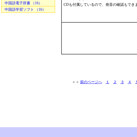
中国語電子辞書 （16）
CDも付属しているので、発音の確認もでき
中国語学習ソフト （16）
＜＜
前のページへ
１
２
３
４