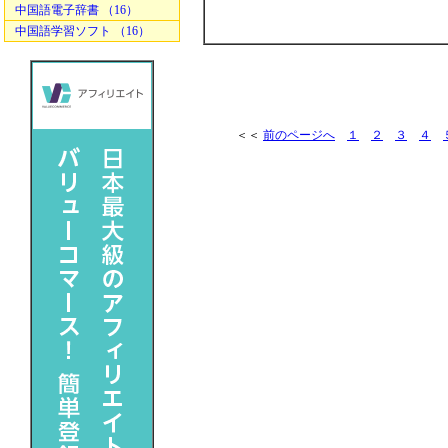
中国語電子辞書 （16）
中国語学習ソフト （16）
＜＜
前のページへ
１
２
３
４