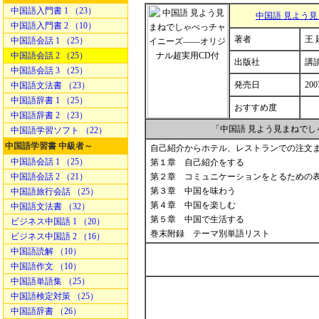
中国語入門書 1 （23）
中国語 見よう
中国語入門書 2 （10）
著者
王 
中国語会話 1 （25）
中国語会話 2 （25）
出版社
講
中国語会話 3 （25）
発売日
200
中国語文法書 （23）
中国語辞書 1 （25）
おすすめ度
中国語辞書 2 （23）
「中国語 見よう見まねで
中国語学習ソフト （22）
中国語学習書 中級者～
自己紹介からホテル、レストランでの注文ま
中国語会話 1 （25）
第１章 自己紹介をする
中国語会話 2 （21）
第２章 コミュニケーションをとるための
第３章 中国を味わう
中国語旅行会話 （25）
第４章 中国を楽しむ
中国語文法書 （32）
第５章 中国で生活する
ビジネス中国語 1 （20）
巻末附録 テーマ別単語リスト
ビジネス中国語 2 （16）
中国語読解 （10）
中国語作文 （10）
中国語単語集 （25）
中国語検定対策 （25）
中国語辞書 （26）