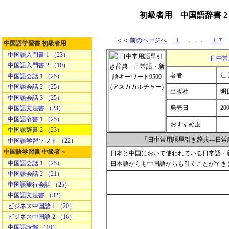
初級者用 中国語辞書 
＜＜
前のページへ
１
．．．
１７
中国語学習書 初級者用
中国語入門書 1 （23）
日中常
中国語入門書 2 （10）
著者
江
中国語会話 1 （25）
中国語会話 2 （25）
出版社
明
中国語会話 3 （25）
発売日
200
中国語文法書 （23）
中国語辞書 1 （25）
おすすめ度
中国語辞書 2 （23）
「日中常用語早引き辞典―日常語
中国語学習ソフト （22）
中国語学習書 中級者～
日本と中国において使われている日常語・新
中国語会話 1 （25）
日本語からも中国語からも引くことができ
中国語会話 2 （21）
中国語旅行会話 （25）
中国語文法書 （32）
ビジネス中国語 1 （20）
ビジネス中国語 2 （16）
中国語読解 （10）