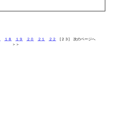
７
１８
１９
２０
２１
２２
[２３] 次のページへ
＞＞