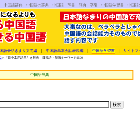
書 中国語辞典 中国語の辞典 中国語 辞書 辞典 字引 中国語学習書 中国語
国語会話きまり文句編
｜
中国語基本会話表現編
｜
中国語学習書
｜
サイトマ
2
＞「日中常用語早引き辞典―日常語・新語キーワード9500」
中国語辞典