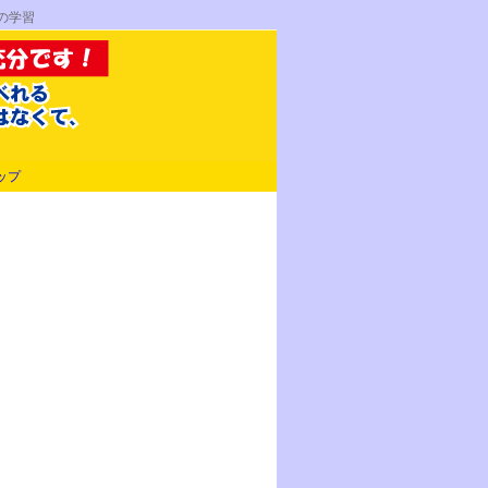
の学習
ップ