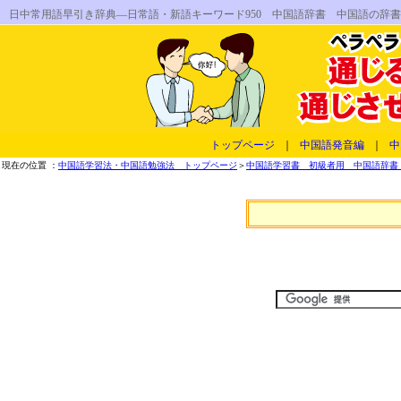
日中常用語早引き辞典―日常語・新語キーワード950 中国語辞書 中国語の辞
トップページ
｜
中国語発音編
｜
中
現在の位置 ：
中国語学習法・中国語勉強法 トップページ
＞
中国語学習書 初級者用 中国語辞書 