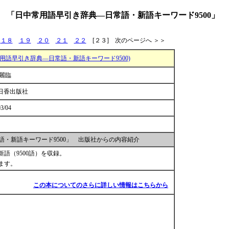
2 「日中常用語早引き辞典―日常語・新語キーワード9500」
１８
１９
２０
２１
２２
[２３] 次のページへ ＞＞
用語早引き辞典―日常語・新語キーワード9500)
 麗臨
日香出版社
3/04
・新語キーワード9500」 出版社からの内容紹介
語（9500語）を収録。
ます。
この本についてのさらに詳しい情報はこちらから