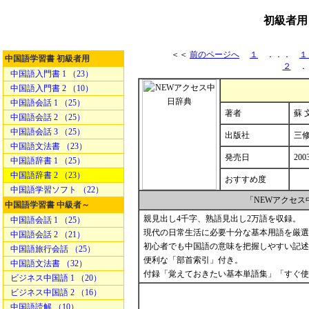
初級者用
＜＜
前のページへ
１
．．．
１
中国語学習書 初級者用
２
．
中国語入門書 1 （23）
中国語入門書 2 （10）
中国語会話 1 （25）
著者
蘇 
中国語会話 2 （25）
中国語会話 3 （25）
出版社
三
中国語文法書 （23）
発売日
200
中国語辞書 1 （25）
中国語辞書 2 （23）
おすすめ度
中国語学習ソフト （22）
「NEWアクセ
中国語学習書 中級者～
親見出し4千字、熟語見出し2万語を収録。
中国語会話 1 （25）
現代の日常生活に必要十分な基本用語を厳選
中国語会話 2 （21）
初心者でも中国語の意味を把握しやすい記述
中国語旅行会話 （25）
便利な「部首索引」付き。
中国語文法書 （32）
付録「覚えておきたい基本単語集」「すぐ使
ビジネス中国語 1 （20）
ビジネス中国語 2 （16）
中国語読解 （10）