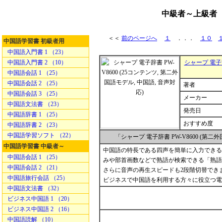
中級者～上級者 
＜＜
前のページへ
１
．．．
１０
中国語学習書 初級者用
中国語入門書 1 （23）
中国語入門書 2 （10）
シャープ 電子辞
中国語会話 1 （25）
中国語会話 2 （25）
著者
中国語会話 3 （25）
メーカー
中国語文法書 （23）
発売日
中国語辞書 1 （25）
おすすめ度
中国語辞書 2 （23）
中国語学習ソフト （22）
「シャープ 電子辞書 PW-V8600 (第
中国語学習書 中級者～
中国語の特長である四声を簡単に入力できる
中国語会話 1 （25）
みや部首画数などで熟語が検索できる「熟語
中国語会話 2 （21）
さらに音声の再生スピードも2段階切替でき
中国語旅行会話 （25）
ビジネスで中国語を利用する方々に役立つ電
中国語文法書 （32）
ビジネス中国語 1 （20）
ビジネス中国語 2 （16）
中国語読解 （10）