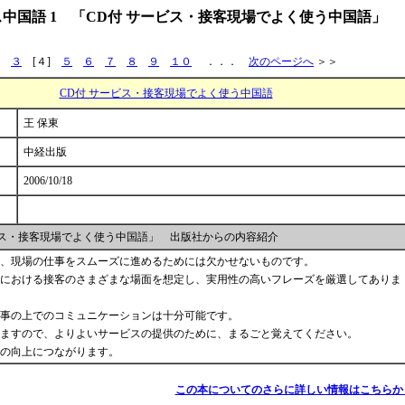
中国語 1 「CD付 サービス・接客現場でよく使う中国語」
３
[４]
５
６
７
８
９
１０
．．．
次のページへ
＞＞
CD付 サービス・接客現場でよく使う中国語
王 保東
中経出版
2006/10/18
ビス・接客現場でよく使う中国語」 出版社からの内容紹介
、現場の仕事をスムーズに進めるためには欠かせないものです。
における接客のさまざまな場面を想定し、実用性の高いフレーズを厳選してありま
事の上でのコミュニケーションは十分可能です。
ますので、よりよいサービスの提供のために、まるごと覚えてください。
の向上につながります。
この本についてのさらに詳しい情報はこちらか