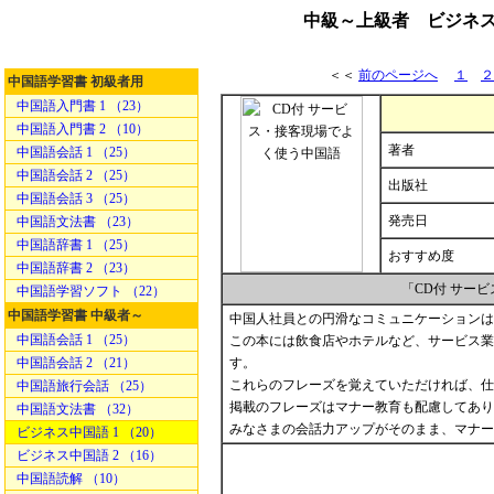
中級～上級者 ビジネス
＜＜
前のページへ
１
２
中国語学習書 初級者用
中国語入門書 1 （23）
中国語入門書 2 （10）
著者
中国語会話 1 （25）
中国語会話 2 （25）
出版社
中国語会話 3 （25）
発売日
中国語文法書 （23）
中国語辞書 1 （25）
おすすめ度
中国語辞書 2 （23）
「CD付 サー
中国語学習ソフト （22）
中国語学習書 中級者～
中国人社員との円滑なコミュニケーションは
中国語会話 1 （25）
この本には飲食店やホテルなど、サービス業
中国語会話 2 （21）
す。
これらのフレーズを覚えていただければ、仕
中国語旅行会話 （25）
掲載のフレーズはマナー教育も配慮してあり
中国語文法書 （32）
みなさまの会話力アップがそのまま、マナー
ビジネス中国語 1 （20）
ビジネス中国語 2 （16）
中国語読解 （10）