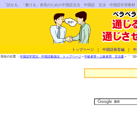
「話せる」「書ける」表現のための中国語文法 中国語 文法 中国語学習教材
トップページ
｜
中国語発音編
｜
中
現在の位置 ：
中国語学習法・中国語勉強法 トップページ
＞
中級者用～上級者用 文法書
＞「「話