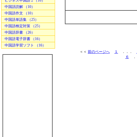
ビジネス中国語 2 （16）
中国語読解 （10）
中国語作文 （10）
中国語単語集 （25）
中国語検定対策 （25）
中国語辞書 （26）
中国語電子辞書 （16）
中国語学習ソフト （16）
＜＜
前のページへ
１
．．．
６
．