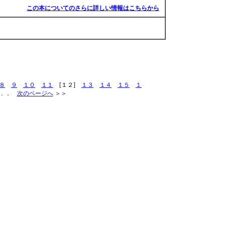
この本についてのさらに詳しい情報はこちらから
８
９
１０
１１
[１２]
１３
１４
１５
１
．．
次のページへ
＞＞