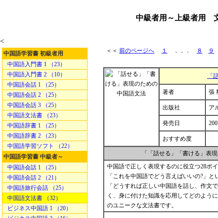
中級者用～上級者用 
<
＜＜
前のページへ
１
．．．
８
９
中国語学習書 初級者用
中国語入門書 1 （23）
中国語入門書 2 （10）
「
中国語会話 1 （25）
著者
張 
中国語会話 2 （25）
中国語会話 3 （25）
出版社
ア
中国語文法書 （23）
発売日
200
中国語辞書 1 （25）
中国語辞書 2 （23）
おすすめ度
中国語学習ソフト （22）
「「話せる」「書ける」表現
中国語学習書 中級者～
中国語で正しく表現するのに役立つ28ポ
中国語会話 1 （25）
「これを中国語でどう言えばいいの?」と
中国語会話 2 （21）
「どうすれば正しい中国語を話し、作文で
中国語旅行会話 （25）
く、身に付けた知識を応用してどのように
中国語文法書 （32）
のユニークな文法書です。
ビジネス中国語 1 （20）