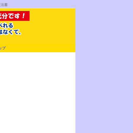
文法書
ップ