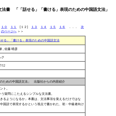
文法書 「「話せる」「書ける」表現のための中国語文法」
１０
１１
[１２]
１３
１４
１５
１６
．．．
次
のページへ
＞＞
話せる」「書ける」表現のための中国語文法
黎 , 佐藤 晴彦
ルク
7/12
のための中国語文法」 出版社からの内容紹介
イント。
いう疑問にこたえるシンプルな文法書。
きるようになるか」本書は、文法事項を覚えるだけではな
中国語で表現するかという視点で書かれた、初・中級者向け