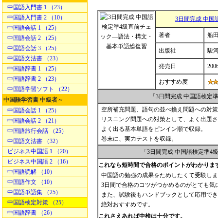
中国語入門書 1 （23）
中国語入門書 2 （10）
3日間完成 中
中国語会話 1 （25）
著者
船田
中国語会話 2 （25）
中国語会話 3 （25）
出版社
駿
中国語文法書 （23）
発売日
200
中国語辞書 1 （25）
中国語辞書 2 （23）
おすすめ度
中国語学習ソフト （22）
「3日間完成 中国語検定
中国語学習書 中級者～
空所補充問題、語句の並べ換え問題への対策
中国語会話 1 （25）
リスニング問題への対策として、よく出題さ
中国語会話 2 （21）
よく出る基本単語をピンイン順で収録。
中国語旅行会話 （25）
巻末に、実力テストを収録。
中国語文法書 （32）
ビジネス中国語 1 （20）
「3日間完成 中国語検定準
ビジネス中国語 2 （16）
これなら短時間で合格のポイントがわかりま
中国語読解 （10）
中国語の勉強の成果をためしたくて受験しま
中国語作文 （10）
3日間で合格のコツがつかめるのがとても気
中国語単語集 （25）
また、試験後もハンドブックとして応用でき
中国語検定対策 （25）
絶対おすすめです。
中国語辞書 （26）
これさえあれば中検は十分です。