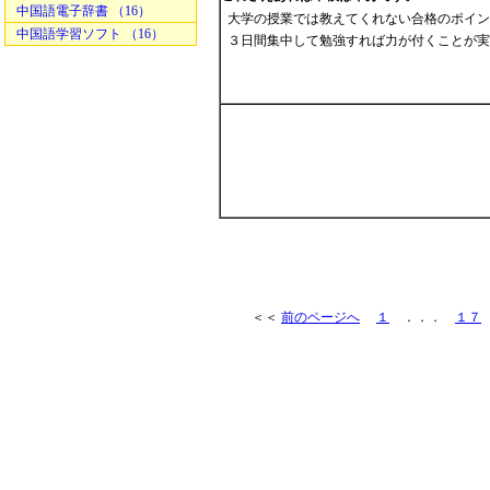
中国語電子辞書 （16）
大学の授業では教えてくれない合格のポイン
中国語学習ソフト （16）
３日間集中して勉強すれば力が付くことが実
＜＜
前のページへ
１
．．．
１７