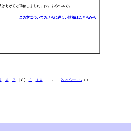
数はあがると確信しました。おすすめの本です
この本についてのさらに詳しい情報はこちらから
５
６
７
[８]
９
１０
．．．
次のページへ
＞＞