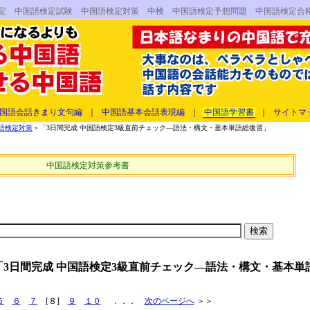
検定 中国語検定試験 中国語検定対策 中検 中国語検定予想問題 中国語検定合
国語会話きまり文句編
｜
中国語基本会話表現編
｜
中国語学習書
｜
サイトマ
語検定対策
＞「3日間完成 中国語検定3級直前チェック―語法・構文・基本単語総復習」
中国語検定対策参考書
3日間完成 中国語検定3級直前チェック―語法・構文・基本単
５
６
７
[８]
９
１０
．．．
次のページへ
＞＞