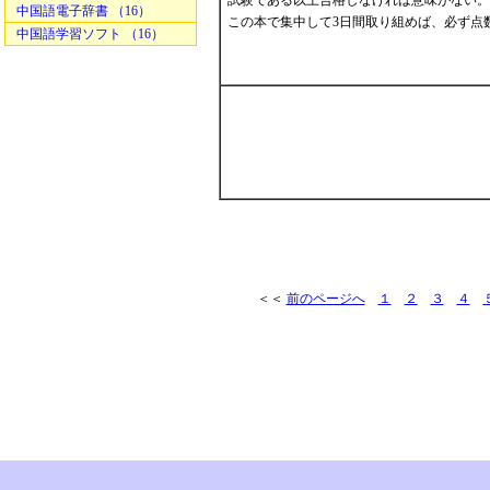
試験である以上合格しなければ意味がない。
中国語電子辞書 （16）
この本で集中して3日間取り組めば、必ず点
中国語学習ソフト （16）
＜＜
前のページへ
１
２
３
４