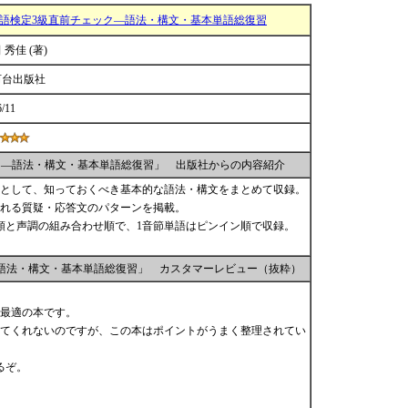
国語検定3級直前チェック―語法・構文・基本単語総復習
 秀佳 (著)
河台出版社
6/11
ック―語法・構文・基本単語総復習」 出版社からの内容紹介
として、知っておくべき基本的な語法・構文をまとめて収録。
れる質疑・応答文のパターンを掲載。
順と声調の組み合わせ順で、1音節単語はピンイン順で収録。
―語法・構文・基本単語総復習」 カスタマーレビュー（抜粋）
最適の本です。
てくれないのですが、この本はポイントがうまく整理されてい
るぞ。