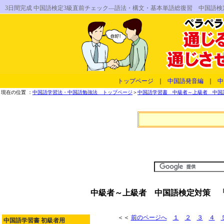
3日間完成 中国語検定3級直前チェック―語法・構文・基本単語総復習 中国語
トップページ
｜
中国語発音編
｜
中
現在の位置 ：
中国語学習法・中国語勉強法 トップページ
＞
中国語学習書 中級者～上級者 中国
中級者～上級者 中国語検定対策 「
＜＜
前のページへ
１
２
３
４
中国語学習書 初級者用