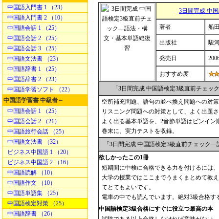
中国語入門書 1 （23）
3日間完成 中
中国語入門書 2 （10）
著者
船田
中国語会話 1 （25）
中国語会話 2 （25）
出版社
駿
中国語会話 3 （25）
発売日
200
中国語文法書 （23）
中国語辞書 1 （25）
おすすめ度
中国語辞書 2 （23）
「3日間完成 中国語検定3級直前チェ
中国語学習ソフト （22）
中国語学習書 中級者～
空所補充問題、語句の並べ換え問題への対策
中国語会話 1 （25）
リスニング問題への対策として、よく出題さ
中国語会話 2 （21）
よく出る基本単語を、2音節単語はピンイン
巻末に、実力テストを収録。
中国語旅行会話 （25）
中国語文法書 （32）
「3日間完成 中国語検定3級直前チェック
ビジネス中国語 1 （20）
欲しかったこの1冊
ビジネス中国語 2 （16）
短期間に中検に合格できる力を付けるには、
中国語読解 （10）
大学の授業ではここまでうまくまとめて教え
中国語作文 （10）
てとてもよいです。
中国語単語集 （25）
電車の中でも読んでいます。絶対3級合格す
中国語検定対策 （25）
中国語検定3級合格にすぐに役立つ最高の本
中国語辞書 （26）