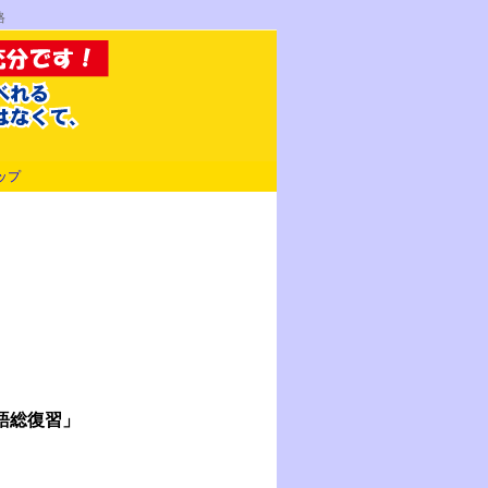
格
ップ
語総復習」