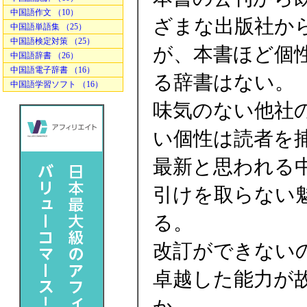
中国語作文 （10）
ざまな出版社か
中国語単語集 （25）
中国語検定対策 （25）
が、本書ほど個
中国語辞書 （26）
中国語電子辞書 （16）
る辞書はない。
中国語学習ソフト （16）
味気のない他社
い個性は読者を
最新と思われる
引けを取らない
る。
改訂ができない
卓越した能力が