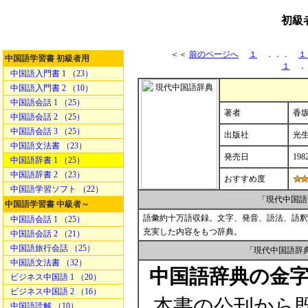
初級
＜＜
前のページへ
１
．．．
１
中国語学習書 初級者用
１
．
中国語入門書 1 （23）
中国語入門書 2 （10）
中国語会話 1 （25）
著者
香坂
中国語会話 2 （25）
中国語会話 3 （25）
出版社
光
中国語文法書 （23）
発売日
198
中国語辞書 1 （25）
中国語辞書 2 （23）
おすすめ度
中国語学習ソフト （22）
「現代中国語
中国語学習書 中級者～
語彙約十万語収録。文字、発音、語法、語釈
中国語会話 1 （25）
充実した内容をもつ辞典。
中国語会話 2 （21）
中国語旅行会話 （25）
「現代中国語辞
中国語文法書 （32）
中国語辞典の金
ビジネス中国語 1 （20）
ビジネス中国語 2 （16）
本書の公刊から既
中国語読解 （10）