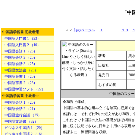
「中
＜＜
前のページへ
１
．．．
１３
中国語学習書 初級者用
中国語入門書 1 （23）
中国語入門書 2 （10）
中国語会話 1 （25）
著者
輿水
中国語会話 2 （25）
中国語会話 3 （25）
出版社
三
中国語文法書 （23）
発売日
200
中国語辞書 1 （25）
中国語辞書 2 （23）
おすすめ度
中国語学習ソフト （22）
「中国語のスター
中国語学習書 中級者～
全30課で構成。
中国語会話 1 （25）
中国語の基本的な組み立てを確実に把握でき
中国語会話 2 （21）
各課には、それぞれ5句の短文があり30課、合
中国語旅行会話 （25）
これだけで中国語の文法の基礎がほぼ網羅さ
中国語文法書 （32）
後に続く説明でさらに日常よく用いる表現や
ビジネス中国語 1 （20）
各課末に、練習問題を収録。
ビジネス中国語 2 （16）